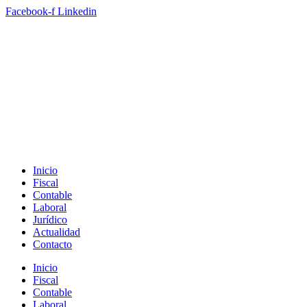
Ir
Facebook-f
Linkedin
al
contenido
Inicio
Fiscal
Contable
Laboral
Jurídico
Actualidad
Contacto
Inicio
Fiscal
Contable
Laboral